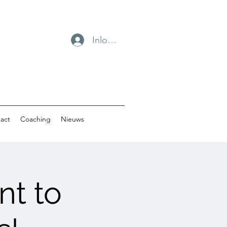
Inloggen
act
Coaching
Nieuws
nt to