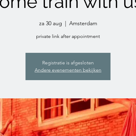
ome train with u
za 30 aug
  |  
Amsterdam
private link after appointment
Registratie is afgesloten
Andere evenementen bekijken