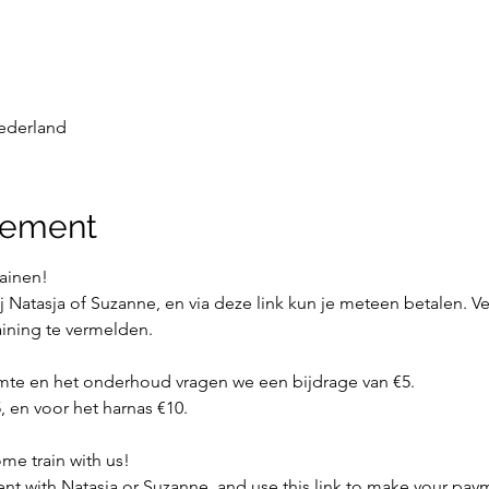
ederland
nement
rainen!
j Natasja of Suzanne, en via deze link kun je meteen betalen. Ve
aining te vermelden. 
imte en het onderhoud vragen we een bijdrage van €5.
 en voor het harnas €10.
me train with us!
t with Natasja or Suzanne, and use this link to make your pay