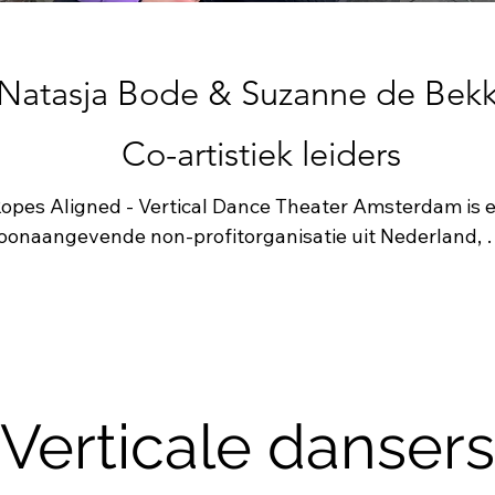
Natasja Bode & Suzanne de Bekk
Co-artistiek leiders
opes Aligned - Vertical Dance Theater Amsterdam is e
oonaangevende non-profitorganisatie uit Nederland, 
especialiseerd in de kunst van verticale dans.

pgericht door Suzanne de Bekker en Natasja Bode in 2
reëert het gezelschap meeslepende voorstellingen waa
ans, klimmen, abseilen, muziek en beeldende/uitvoere
unst samenkomen.

Verticale dansers
opes Aligned gelooft dat kunst, schoonheid en dans vo
edereen toegankelijk moeten zijn en brengt daarom ha