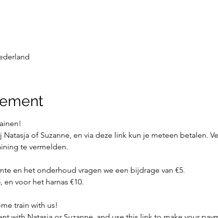
ederland
nement
rainen!
j Natasja of Suzanne, en via deze link kun je meteen betalen. Ve
aining te vermelden. 
imte en het onderhoud vragen we een bijdrage van €5.
 en voor het harnas €10.
me train with us!
t with Natasja or Suzanne, and use this link to make your pay