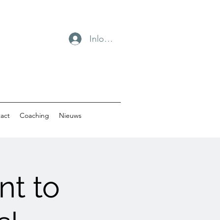
Inloggen
act
Coaching
Nieuws
nt to