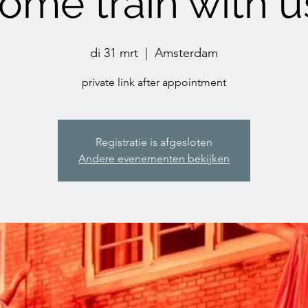
ome train with u
di 31 mrt
  |  
Amsterdam
private link after appointment
Registratie is afgesloten
Andere evenementen bekijken